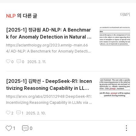
더보기
NLP
의 다른 글
[2025-1] 정규원 AD-NLP: A Benchmar
k for Anomaly Detection in Natural L
글 내용
anguage Processing
https://aclanthology.org/2023.emnlp-main.66
4/ AD-NLP: A Benchmark for Anomaly Detection
in Natural Language ProcessingMatei Bejan, An
0
0
2025. 2. 11.
drei Manolache, Marius Popescu. Proceedings
of the 2023 Conference on Empirical Methods i
n Natural Language Processing. 2023.aclanthol
[2025-1] 김학선 - DeepSeek-R1: Incen
ogy.org 이전까지는 데이터셋의 일부 클래스를 다운샘플
링 하였는데 이는 재현성 문제와 특정 유형의 이상을 감지
tivizing Reasoning Capability in LLMs
글 내용
하는 데 편향된 모델이라는 점에서 정교한 시나리오 인식
via Reinforcement Learning
https://arxiv.org/abs/2501.12948 DeepSeek-R1:
이 어렵다는 문제를 야기했다. 본 논문에서는 통합된 벤치
Incentivizing Reasoning Capability in LLMs via R
마크를 제공..
einforcement LearningWe introduce our first-g
2
1
2025. 2. 10.
eneration reasoning models, DeepSeek-R1-Zer
o and DeepSeek-R1. DeepSeek-R1-Zero, a mo
del trained via large-scale reinforcement learni
1
0
ng (RL) without supervised fine-tuning (SFT) as