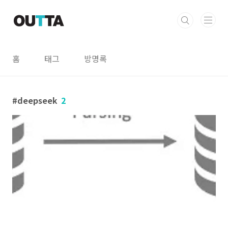
본문 바로가기
홈
태그
방명록
deepseek
2