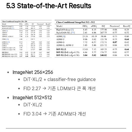
5.3 State-of-the-Art Results
ImageNet 256×256
DiT-XL/2 + classifier-free guidance
FID 2.27 → 기존 LDM보다 큰 폭 개선
ImageNet 512×512
DiT-XL/2
FID 3.04 → 기존 ADM보다 개선