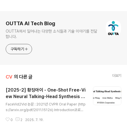
로그 정보
OUTTA AI Tech Blog
OUTTA에서 일어나는 다양한 소식들과 기술 이야기를 전달
합니다.
구독하기
더보기
CV
의 다른 글
[2025-2] 황징아이 - One-Shot Free-Vi
ew Neural Talking-Head Synthesis fo
글 내용
r Video Conferencing
FaceVid2Vid 논문 : 2021년 CVPR Oral Paper (http
s://arxiv.org/pdf/2011.15126) Introduction코로나
때 줌과 같은 화상회의 플랫폼을 자주 사용하게 되었다. 하
0
2
2025. 7. 19.
지만 인터넷 인프라가 부족하거나 Bandwidth가 부족한
환경에서는 영상이 뭉개지거나 지연되는 문제가 자주 발생