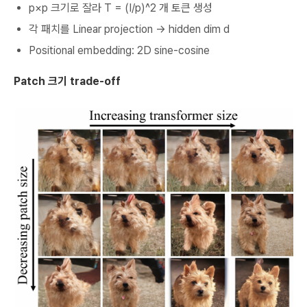
p×p 크기로 잘라 T = (I/p)^2 개 토큰 생성
각 패치를 Linear projection → hidden dim d
Positional embedding: 2D sine-cosine
Patch 크기 trade-off