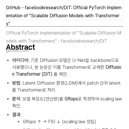
GitHub - facebookresearch/DiT: Official PyTorch Implem
entation of "Scalable Diffusion Models with Transformer
s"
Official PyTorch Implementation of "Scalable Diffusion M
odels with Transformers" - facebookresearch/DiT
Abstract
github.com
아이디어
: 기존 Diffusion 모델은 U-Net을 backbone으로
사용했으나, 본 논문은 이를 Transformer로 교체한
Diffusio
n Transformer (DiT)
를 제안.
방법
: Latent Diffusion 환경(LDM)에서 patch 단위 latent
를 Transformer로 처리.
분석
: 모델 복잡도(연산량)를
Gflops
로 측정하여 scaling law
확인.
결과
:
Gflops ↑ → FID ↓ (scaling law 성립)