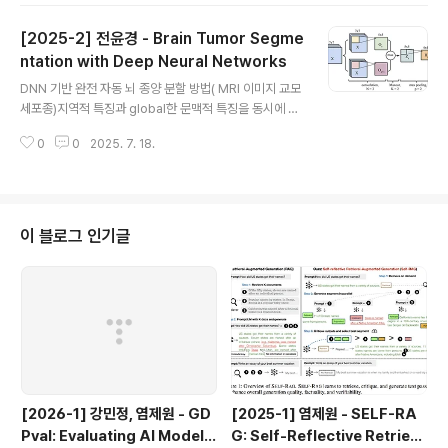
했다. 이런 문제를 해결하기 위해, 본 논문은 단 한 장의 얼
[2025-2] 전윤경 - Brain Tumor Segme
굴 이미지만으로 실제처럼 말하는 영상을 생성하는 방법을
제안한다. 기존의 얼굴 합성 (synthesizing) 방식은 크게
ntation with Deep Neural Networks
글 내용
두 가지로 나눌 수 있다:3D 기반 모델 : 얼굴의 입체 구조를
DNN 기반 완전 자동 뇌 종양 분할 방법( MRI 이미지 교모
잘 반영하지만 학습 비용이 높고 복잡하다2D 기반 모델 :
세포종)지역적 특징과 global한 문맥적 특징을 동시에 활
학습 효율은 좋지만 입체적인 정보를 보존하지 못해 대부
용최종 레이어: 완전 연결된 레이어의 합성곱 구현을 사용
분 정면 얼굴에만 국..
0
0
2025. 7. 18.
2단계 훈련 절차 CNN 합성곱 신경망 접근법 데이터셋각
2D 축 이미지(슬라이스)를 순차적으로 처리각 픽셀은 T1,
T2, T1C, FLAIR과 같은 서로 다른 이미지 방식에 연결1.
커널(필터) 합성곱X: 입력 채널Ws: 하위 커널 2. 비선형
활성화 함수(Maxout 비선형성)공간 위치에 대해 특징 맵
이 블로그 인기글
O에서 최대값을 취함3. Max pooling: 각 특징 map 내
의 서브 윈도우에서 최대 특징 값 마지막 합성곱 레이어를
합성곱 출력 레이어에 연결->소프트맥스 비선형성->레이
블에 대한 다항 분포로 정규화 TwoPathC..
[2026-1] 강민정, 염제원 - GD
[2025-1] 염제원 - SELF-RA
Pval: Evaluating AI Model P
G: Self-Reflective Retrieva