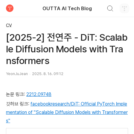
검색하기
OUTTA AI Tech Blog
티스토리
CV
[2025-2] 전연주 - DiT: Scalab
le Diffusion Models with Tra
nsformers
YeonJuJean
2025. 8. 16. 09:12
논문 링크:
2212.09748
깃허브 링크:
facebookresearch/DiT: Official PyTorch Imple
mentation of "Scalable Diffusion Models with Transformer
s"