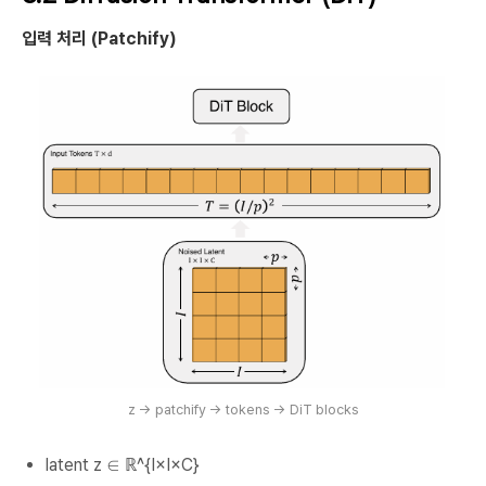
입력 처리 (Patchify)
z → patchify → tokens → DiT blocks
latent z ∈ ℝ^{I×I×C}