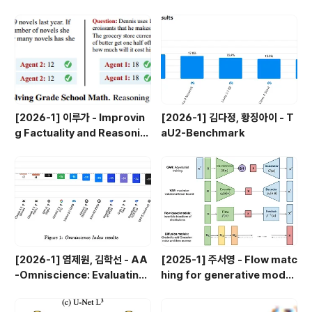
erformance on Real-Worl
l-Augmented Generation
d Economically Valuable T
asks
[2026-1] 이루가 - Improvin
[2026-1] 김다정, 황징아이 - T
g Factuality and Reasonin
aU2-Benchmark
g in LanguageModels thro
ugh Multiagent Debate
[2026-1] 염제원, 김학선 - AA
[2025-1] 주서영 - Flow matc
-Omniscience: Evaluating
hing for generative modeli
Cross-Domain Knowledge
ng
Reliability in Large Langua