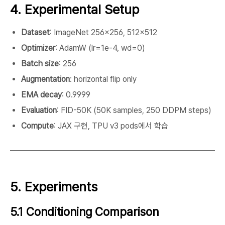
4. Experimental Setup
Dataset
: ImageNet 256×256, 512×512
Optimizer
: AdamW (lr=1e-4, wd=0)
Batch size
: 256
Augmentation
: horizontal flip only
EMA decay
: 0.9999
Evaluation
: FID-50K (50K samples, 250 DDPM steps)
Compute
: JAX 구현, TPU v3 pods에서 학습
5. Experiments
5.1 Conditioning Comparison