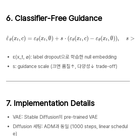
6. Classifier-Free Guidance
ε
^
θ
(
x
t
,
c
)
=
ε
θ
(
x
t
,
∅
)
+
s
⋅
(
ε
θ
(
x
t
,
c
)
−
ε
θ
(
x
t
,
∅
)
)
,
s
>
1
^
(
,
)
=
(
,
∅
)
+
⋅
(
(
,
)
−
(
,
∅
)
)
,
>
ε
x
c
ε
x
s
ε
x
c
ε
x
s
t
t
t
t
θ
θ
θ
θ
ε(x_t, ∅): label dropout으로 학습한 null embedding
s: guidance scale (크면 품질↑, 다양성↓ trade-off)
7. Implementation Details
VAE: Stable Diffusion의 pre-trained VAE
Diffusion 세팅: ADM과 동일 (1000 steps, linear schedul
e)