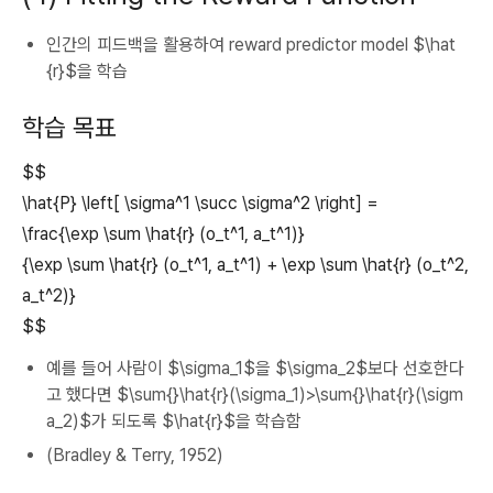
인간의 피드백을 활용하여 reward predictor model $\hat
{r}$을 학습
학습 목표
$$
\hat{P} \left[ \sigma^1 \succ \sigma^2 \right] =
\frac{\exp \sum \hat{r} (o_t^1, a_t^1)}
{\exp \sum \hat{r} (o_t^1, a_t^1) + \exp \sum \hat{r} (o_t^2,
a_t^2)}
$$
예를 들어 사람이 $\sigma_1$을 $\sigma_2$보다 선호한다
고 했다면 $\sum{}\hat{r}(\sigma_1)>\sum{}\hat{r}(\sigm
a_2)$가 되도록 $\hat{r}$을 학습함
(Bradley & Terry, 1952)