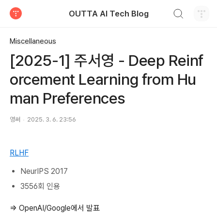
검색하기
OUTTA AI Tech Blog
티스토리
Miscellaneous
[2025-1] 주서영 - Deep Reinf
orcement Learning from Hu
man Preferences
영써
2025. 3. 6. 23:56
RLHF
NeurIPS 2017
3556회 인용
⇒ OpenAI/Google에서 발표