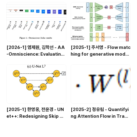
ugh Multiagent Debate
[2026-1] 염제원, 김학선 - AA
[2025-1] 주서영 - Flow matc
-Omniscience: Evaluating
hing for generative modeli
Cross-Domain Knowledge
ng
Reliability in Large Langua
ge Models
[2025-1] 한영웅, 전윤경 - UN
[2025-2] 정유림 - Quantifyi
et++: Redesigning Skip Co
ng Attention Flow in Trans
nnections to Exploit Multis
formers
cale Features in Image Se
gmentation (IEEE 2019)