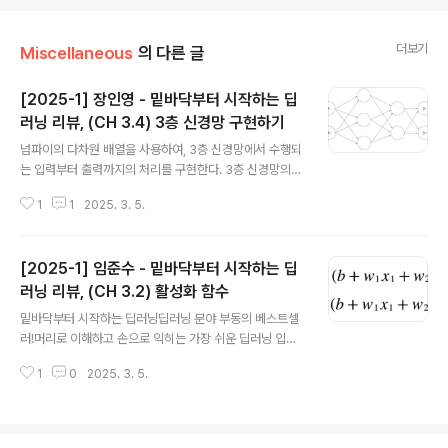
더보기
Miscellaneous
의 다른 글
[2025-1] 장인영 - 밑바닥부터 시작하는 딥
러닝 리뷰, (CH 3.4) 3층 신경망 구현하기
글 내용
넘파이의 다차원 배열을 사용하여, 3층 신경망에서 수행되
는 입력부터 출력까지의 처리를 구현한다. 3층 신경망의
입력층은 2개, 첫 번째 은닉층은 3개, 두 번째 은닉층은 2
1
1
2025. 3. 5.
개, 출력층은 2개의 뉴런으로 구성되어 있다. 3.4.1. 표기
법 설명 먼저, 신경망 처리를 설명하기 위한 표기법을 알아
본다.입력층의 뉴런에서 다음 층의 뉴런으로 향하는 선 위
[2025-1] 임준수 - 밑바닥부터 시작하는 딥
에 가중치를 표시한다. 가중치와 은닉층 뉴런의 오른쪽 위
에는 (1)이 붙어 있고, 이는 1층의 가중치임을 뜻한다. 가중
러닝 리뷰, (CH 3.2) 활성화 함수
글 내용
치의 오른쪽 아래의 두 숫자는 차례로 다음 층 뉴런과 앞 층
밑바닥부터 시작하는 딥러닝딥러닝 분야 부동의 베스트셀
뉴런의 인덱스 번호이다. 3.4.2. 각 층의 신호 전달 구현하
러!머리로 이해하고 손으로 익히는 가장 쉬운 딥러닝 입문
기 이제 입력층에서 1층의 첫 번째 뉴런으로 가는 신호를
서 이 책은 딥러닝의 핵심 개념을 ‘밑바닥부터’ 구현해보며
살펴본다. 그림을 살펴보면, 편향을 뜻하는 뉴런이 추가되
1
0
2025. 3. 5.
기초를 한 걸음씩 탄탄하게 다질 수 있도www.google.c
었다...
om -------------------------------------------
------------------------퍼셉트론 복습b는 편향을 나
타내는 매개변수로 뉴런이 얼마나 쉽게 활성화되는지를 제