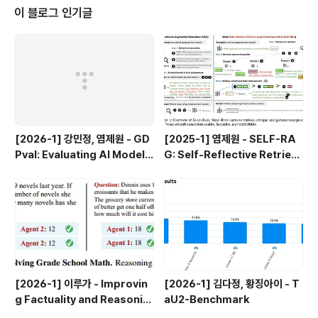
어한다. 한편 w는 각 신호의 가중치를 나타내는 매개변수
이 블로그 인기글
로, 각 신호의 영향력을 제어한다. 아래는 위 식을 더 간결
한 형태로 작성한 것이다. 이를 위해서 조건 분기의 동작(0
을 넘으면 1을 출력하고 그렇지 않으면 0을 출력)을 하나의
함수로 나타낸다. 그리고 밑에서 볼 계단함..
[2026-1] 강민정, 염제원 - GD
[2025-1] 염제원 - SELF-RA
Pval: Evaluating AI Model P
G: Self-Reflective Retrieva
erformance on Real-Worl
l-Augmented Generation
d Economically Valuable T
asks
[2026-1] 이루가 - Improvin
[2026-1] 김다정, 황징아이 - T
g Factuality and Reasonin
aU2-Benchmark
g in LanguageModels thro